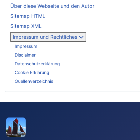
Über diese Webseite und den Autor
Sitemap HTML
Sitemap XML
Impressum und Rechtliches
Impressum
Disclaimer
Datenschutzerklärung
Cookie Erklärung
Quellenverzeichnis