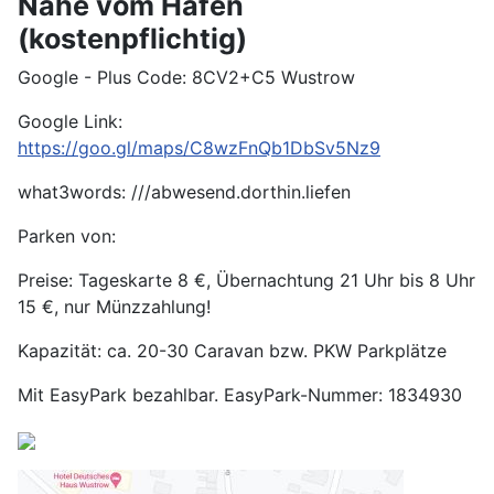
Nähe vom Hafen
(kostenpflichtig)
Google - Plus Code: 8CV2+C5 Wustrow
Google Link:
https://goo.gl/maps/C8wzFnQb1DbSv5Nz9
what3words: ///abwesend.dorthin.liefen
Parken von:
Preise: Tageskarte 8 €, Übernachtung 21 Uhr bis 8 Uhr
15 €, nur Münzzahlung!
Kapazität: ca. 20-30 Caravan bzw. PKW Parkplätze
Mit EasyPark bezahlbar. EasyPark-Nummer: 1834930