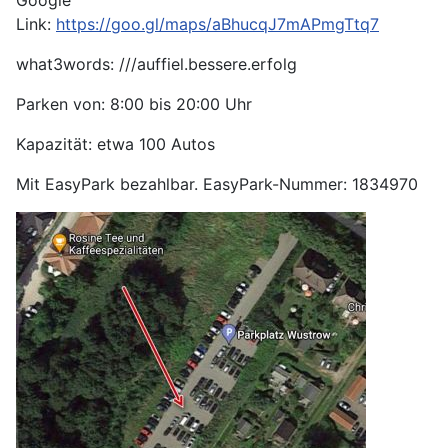
Google
Link:
https://goo.gl/maps/aBhucqJ7mAPmgTtq7
what3words: ///auffiel.bessere.erfolg
Parken von: 8:00 bis 20:00 Uhr
Kapazität: etwa 100 Autos
Mit EasyPark bezahlbar. EasyPark-Nummer: 1834970