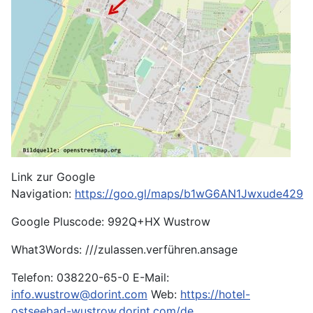
Link zur Google
Navigation:
https://goo.gl/maps/b1wG6AN1Jwxude429
Google Pluscode: 992Q+HX Wustrow
What3Words: ///zulassen.verführen.ansage
Telefon: 038220-65-0 E-Mail:
info.wustrow@dorint.com
Web:
https://hotel-
ostseebad-wustrow.dorint.com/de