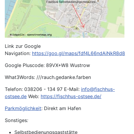
Link zur Google
Navigation:
https://goo.gl/maps/fdf4L66ndAiNkR8d8
Google Pluscode: 89VX+W8 Wustrow
What3Words: ///rauch.gedanke.farben
Telefon: 038206 - 134 97 E-Mail:
info@fischhus-
ostsee.de
Web:
https://fischhus-ostsee.de/
Parkmöglichkeit
: Direkt am Hafen
Sonstiges
:
Selbstbedienungsgaststätte