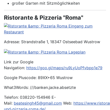
großer Garten mit Sitzmöglichkeiten
Ristorante & Pizzeria "Roma"
Adresse: Strandstraße 1, 18347 Ostseebad Wustrow
Link zur Google
Navigation:
https://goo.gl/maps/ru9LyUoPfvbpp1e79
Google Pluscode: 89XX+65 Wustrow
What3Words: ///banken.jacke.absetzte
Telefon: 038220-154946 E-
Mail:
beatesingh45@gmail.com
Web:
https://www.ristora
und-pizzeria-roma.de/